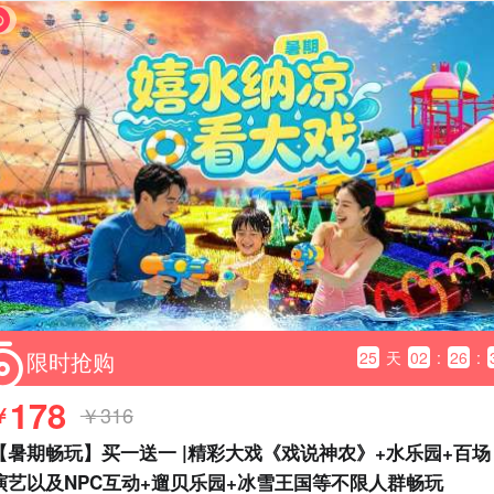
限时抢购
25
天
02
:
26
:
178
￥
￥316
【暑期畅玩】买一送一 |精彩大戏《戏说神农》+水乐园+百场
演艺以及NPC互动+遛贝乐园+冰雪王国等不限人群畅玩