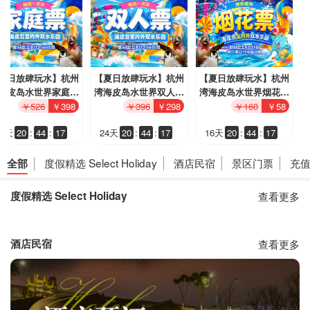
夏日放肆玩水】杭州
【夏日放肆玩水】杭州
【夏日放肆玩水】杭州
海皮岛水世界家庭8
湾海皮岛水世界双人8
湾海皮岛水世界烟花8
活动票，夏日狂欢盛
月活动票，夏日狂欢盛
月活动票，夏日狂欢盛
￥526
￥398
￥396
￥298
￥160
￥58
来袭，一票畅玩海皮
宴来袭，一票畅玩海皮
宴来袭，一票畅玩海皮
4天
20
:
44
:
16
24天
20
:
44
:
16
16天
20
:
44
:
16
室内外双水乐园，暑
岛室内外双水乐园，暑
岛室内外双水乐园，暑
玩水就来这！
期玩水就来这！
期玩水就来这！
度假精选 Select Holiday
酒店民宿
景区门票
充
全部
度假精选 Select Holiday
查看更多
酒店民宿
查看更多