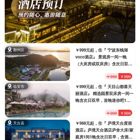
鄞州区
￥999元起，住『 宁波东钱湖
voco酒店』 景观房一间一晚
（大床房或双床房）含次日双早
自助，含酒店消费额度200元，
￥999
￥999
双人松博园景区门票，淘气堡儿
童入场券2张
临安市
￥999元起，住『 天目山都喜天
丽酒店』 精选园景双床房一间一
晚含次日双早，首晚迷你吧1
份，天目古窑艺术馆门票，含酒
￥999
￥999
店消费额度100元
天台县
￥988元起，住『 庐境天台度假
酒店』庐境天台酒店庐舍大床/家
庭房1间1晚含次日双早，含酒店