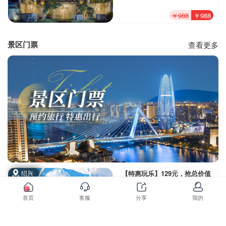
餐饮消费金200元，迷你吧软饮1
￥988
￥988
次，欢迎时令水果1份，双人国
清探秘之旅，享非遗易筋经教学
体验
景区门票
查看更多
绍兴
【特惠玩乐】129元，抢总价值
2000+上虞全域旅游护照|全家开
启“诗画曹娥江·虞悦见尚品”发现
首页
客服
分享
我的
之路
￥199
￥129