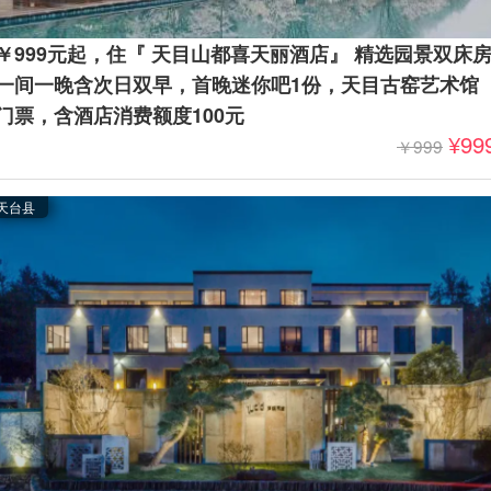
￥999元起，住『 天目山都喜天丽酒店』 精选园景双床
一间一晚含次日双早，首晚迷你吧1份，天目古窑艺术馆
门票，含酒店消费额度100元
¥99
￥999
立减元
天台县