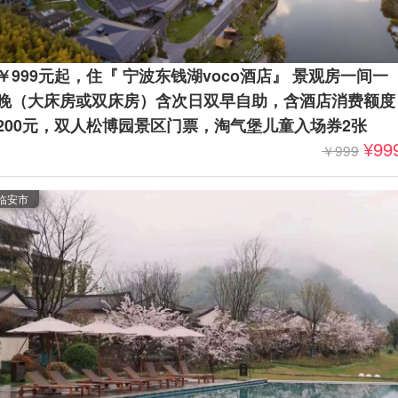
￥999元起，住『 宁波东钱湖voco酒店』 景观房一间一
晚（大床房或双床房）含次日双早自助，含酒店消费额度
200元，双人松博园景区门票，淘气堡儿童入场券2张
¥99
￥999
立减元
临安市